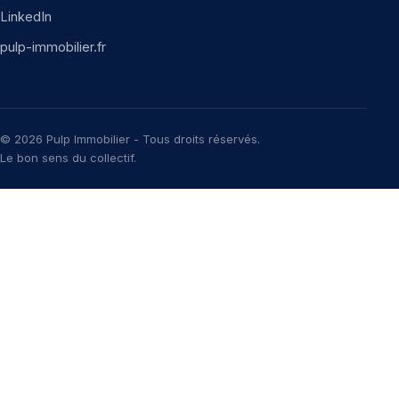
LinkedIn
pulp-immobilier.fr
© 2026 Pulp Immobilier - Tous droits réservés.
Le bon sens du collectif.